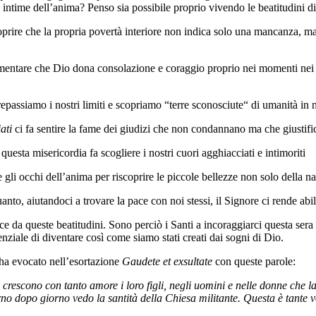
à intime dell’anima? Penso sia possibile proprio vivendo le beatitudini 
oprire che la propria povertà interiore non indica solo una mancanza, ma 
imentare che Dio dona consolazione e coraggio proprio nei momenti nei qu
epassiamo i nostri limiti e scopriamo “terre sconosciute“ di umanità in no
iati
ci fa sentire la fame dei giudizi che non condannano ma che giustif
 questa misericordia fa scogliere i nostri cuori agghiacciati e intimoriti
re gli occhi dell’anima per riscoprire le piccole bellezze non solo della n
uanto, aiutandoci a trovare la pace con noi stessi, il Signore ci rende abili 
ce da queste beatitudini. Sono perciò i Santi a incoraggiarci questa sera a
tenziale di diventare così come siamo stati creati dai sogni di Dio.
ha evocato nell’esortazione
Gaudete et exsultate
con queste parole:
 crescono con tanto amore i loro figli, negli uomini e nelle donne che l
o dopo giorno vedo la santità della Chiesa militante. Questa è tante vo