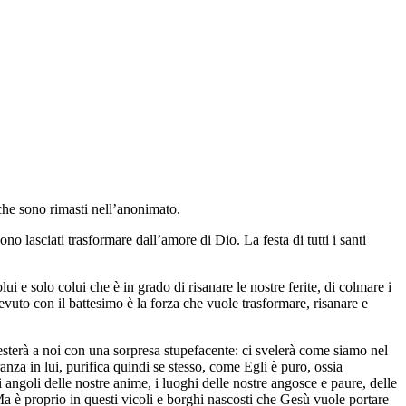
o che sono rimasti nell’anonimato.
o lasciati trasformare dall’amore di Dio. La festa di tutti i santi
ui e solo colui che è in grado di risanare le nostre ferite, di colmare i
cevuto con il battesimo è la forza che vuole trasformare, risanare e
festerà a noi con una sorpresa stupefacente: ci svelerà come siamo nel
za in lui, purifica quindi se stesso, come Egli è puro, ossia
 angoli delle nostre anime, i luoghi delle nostre angosce e paure, delle
 Ma è proprio in questi vicoli e borghi nascosti che Gesù vuole portare