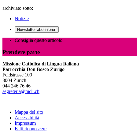
archiviato sotto:
Notizie
Newsletter abonnieren
Consiglia questo articolo
Prendere parte
Missione Cattolica di Lingua Italiana
Parrocchia Don Bosco Zurigo
Feldstrasse 109
8004 Zürich
044 246 76 46
segreteria@mcli.ch
Mappa del sito
Accessibilità
Impressum
Fatti riconoscere