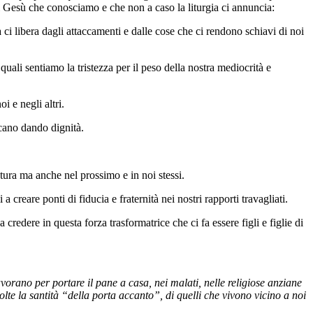
di Gesù che conosciamo e che non a caso la liturgia ci annuncia:
ci libera dagli attaccamenti e dalle cose che ci rendono schiavi di noi
ali sentiamo la tristezza per il peso della nostra mediocrità e
i e negli altri.
icano dando dignità.
atura ma anche nel prossimo e in noi stessi.
a creare ponti di fiducia e fraternità nei nostri rapporti travagliati.
 credere in questa forza trasformatrice che ci fa essere figli e figlie di
avorano per portare il pane a casa, nei malati, nelle religiose anziane
lte la santità “della porta accanto”, di quelli che vivono vicino a noi