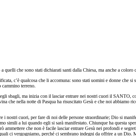
lo a quelli che sono stati dichiarati santi dalla Chiesa, ma anche a color
ficata, c’è qualcosa che li accomuna: sono stati uomini e donne che si son
ro cammino terreno.
gli sbagli, ma inizia con il lasciar entrare nei nostri cuori il SANTO, col
 divina che nella notte di Pasqua ha risuscitato Gesù e che noi abbiamo ri
 i nostri cuori, per fare di noi delle persone straordinarie; Dio si mani
o simili a lui quando egli si sarà manifestato. Chiunque ha questa speran
ò ammettere che non è facile lasciar entrare Gesù nei profondi e segreti
dei quali ci vergogniamo, perché ci sembrano indegni da offrire a un Dio.