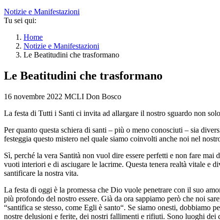
Notizie e Manifestazioni
Tu sei qui:
Home
Notizie e Manifestazioni
Le Beatitudini che trasformano
Le Beatitudini che trasformano
16 novembre 2022
MCLI Don Bosco
La festa di Tutti i Santi ci invita ad allargare il nostro sguardo non so
Per quanto questa schiera di santi – più o meno conosciuti – sia diversi
festeggia questo mistero nel quale siamo coinvolti anche noi nel nost
Sì, perché la vera Santità non vuol dire essere perfetti e non fare mai de
vuoti interiori e di asciugare le lacrime. Questa tenera realtà vitale e
santificare la nostra vita.
La festa di oggi è la promessa che Dio vuole penetrare con il suo amore
più profondo del nostro essere. Già da ora sappiamo però che noi sarem
“santifica se stesso, come Egli è santo“. Se siamo onesti, dobbiamo per
nostre delusioni e ferite, dei nostri fallimenti e rifiuti. Sono luoghi 