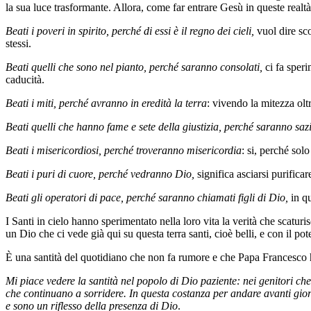
la sua luce trasformante. Allora, come far entrare Gesù in queste realt
Beati i poveri in spirito, perché di essi è il regno dei cieli,
vuol dire sc
stessi.
Beati quelli che sono nel pianto, perché saranno consolati,
ci fa sper
caducità.
Beati i miti, perché avranno in eredità la terra
: vivendo la mitezza oltr
Beati quelli che hanno fame e sete della giustizia, perché saranno saz
Beati i misericordiosi, perché troveranno misericordia
: si, perché solo
Beati i puri di cuore, perché vedranno Dio,
significa asciarsi purifica
Beati gli operatori di pace, perché saranno chiamati figli di Dio,
in q
I Santi in cielo hanno sperimentato nella loro vita la verità che scaturis
un Dio che ci vede già qui su questa terra santi, cioè belli, e con il po
È una santità del quotidiano che non fa rumore e che Papa Francesco 
Mi piace vedere la santità nel popolo di Dio paziente: nei genitori che
che continuano a sorridere. In questa costanza per andare avanti giorn
e sono un riflesso della presenza di Dio
.