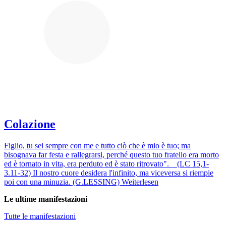
Colazione
Figlio, tu sei sempre con me e tutto ciò che è mio è tuo; ma
bisognava far festa e rallegrarsi, perché questo tuo fratello era morto
ed è tornato in vita, era perduto ed è stato ritrovato". (LC 15,1-
3.11-32) Il nostro cuore desidera l'infinito, ma viceversa si riempie
poi con una minuzia. (G.LESSING)
Weiterlesen
Le ultime manifestazioni
Tutte le manifestazioni