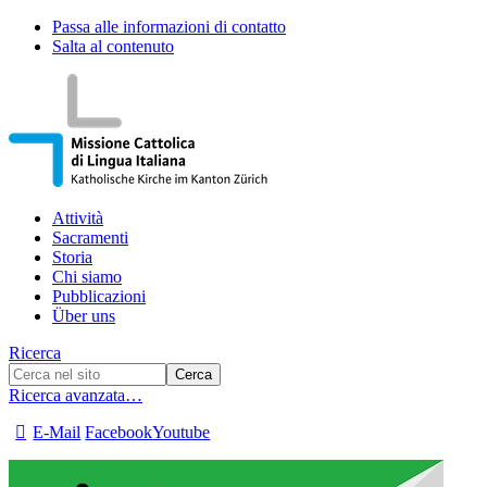
Passa alle informazioni di contatto
Salta al contenuto
Attività
Sacramenti
Storia
Chi siamo
Pubblicazioni
Über uns
Ricerca
Ricerca avanzata…
E-Mail
Facebook
Youtube