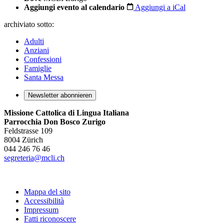
Aggiungi evento al calendario
Aggiungi a iCal
archiviato sotto:
Adulti
Anziani
Confessioni
Famiglie
Santa Messa
Newsletter abonnieren
Missione Cattolica di Lingua Italiana
Parrocchia Don Bosco Zurigo
Feldstrasse 109
8004 Zürich
044 246 76 46
segreteria@mcli.ch
Mappa del sito
Accessibilità
Impressum
Fatti riconoscere